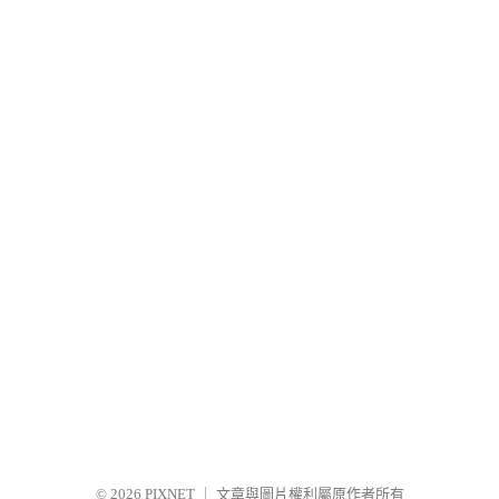
© 2026
PIXNET
｜
文章與圖片權利屬原作者所有