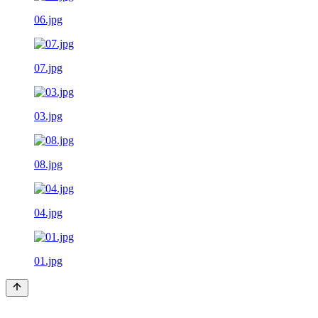
06.jpg
07.jpg
03.jpg
08.jpg
04.jpg
01.jpg