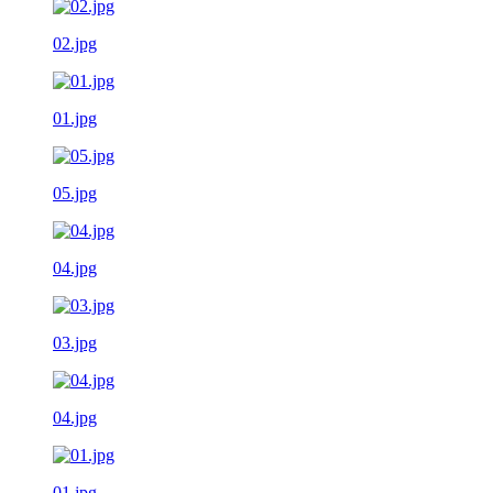
02.jpg
01.jpg
05.jpg
04.jpg
03.jpg
04.jpg
01.jpg