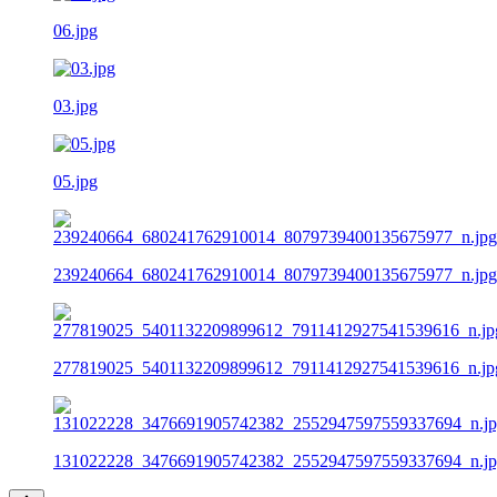
06.jpg
03.jpg
05.jpg
239240664_680241762910014_8079739400135675977_n.jpg
277819025_5401132209899612_7911412927541539616_n.jp
131022228_3476691905742382_2552947597559337694_n.j