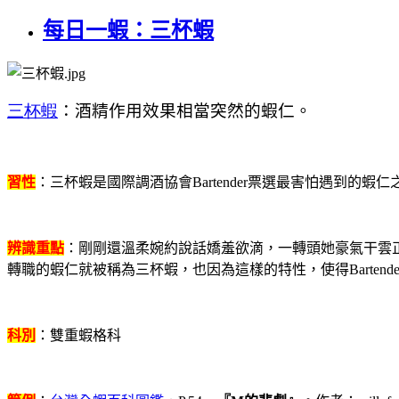
每日一蝦：三杯蝦
三杯蝦
：酒精作用效果相當突然的蝦仁。
習性
：三杯蝦是國際調酒協會Bartender票選最害怕遇到
辨識重點
：剛剛還溫柔婉約說話嬌羞欲滴，一轉頭她豪氣干雲
轉職的蝦仁就被稱為三杯蝦，也因為這樣的特性，使得Barte
科別
：雙重蝦格科