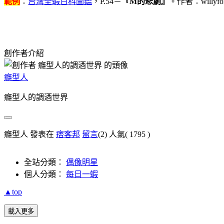
範例
：
台灣全蝦百科圖鑑
，P.54－
『M的悲劇』
。作者：willyfo
創作者介紹
癮型人
癮型人的調酒世界
癮型人 發表在
痞客邦
留言
(2)
人氣(
1795
)
全站分類：
偶像明星
個人分類：
每日一蝦
▲top
載入更多