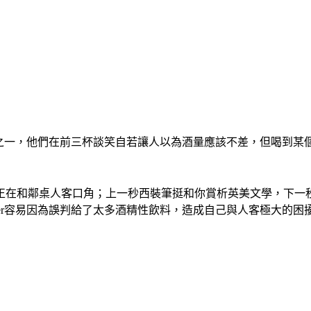
的蝦仁之一，他們在前三杯談笑自若讓人以為酒量應該不差，但喝到
正在和鄰桌人客口角；上一秒西裝筆挺和你賞析英美文學，下一
nder容易因為誤判給了太多酒精性飲料，造成自己與人客極大的困