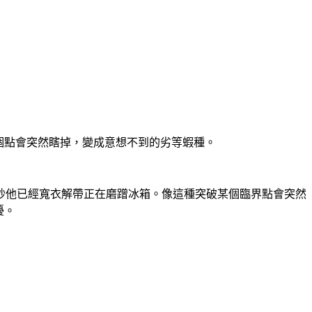
某個點會突然瞎掉，變成意想不到的劣等蝦種。
秒他已經寬衣解帶正在磨蹭冰箱。像這種突破某個臨界點會突然
擾。