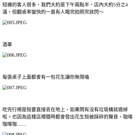
短褲的客人很多，我們大約是下午兩點半，店內大約
5
分之
4
滿，但翻桌率蠻快的一直有人喝完拍照完就閃～
酒單
每張桌子上面都會有一包花生讓你無限嗑
吃完行規是殼要直接丟在地上，如果問有沒有垃圾桶就遜掉
啦。也因為這樣店裡隨時都會發出花生殼被踩碎的聲音，咖喀
咖喀咖
……