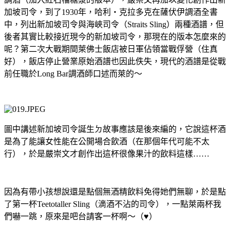
加坡司令，到了
1930
年，哈利‧克拉多克在薩伏伊調酒全書
中，列出新加坡司令與海峽司令（
Straits Sling
）兩種酒譜，但
後者其實比較接近現今的新加坡司令，那現在的版本怎麼來的
呢？第二次大戰期間萊佛士飯店被日軍佔領當戰俘營（住真
好），飯店停止營業原始酒譜也因此佚失，現代的酒譜是從戰
前任職於
Long Bar
調酒師口述而萊的～
圖中講述新加坡司令誕生ㄉ故事應該是後來編的，它說這杯酒
是為了能讓女性能在公開場合飲酒（在那個年代可能不太
行），於是嚴崇文才創作出這杯很像果汁的飲料這樣
……
因為有帶小孩想說還是點個無酒精飲料免得她們無聊，於是點
了第一杯
Teetotaller Sling
（滴酒不沾的司令），一點萊兩杯我
們嚇一跳，原來是吧台請客一杯啊～（
♥
）