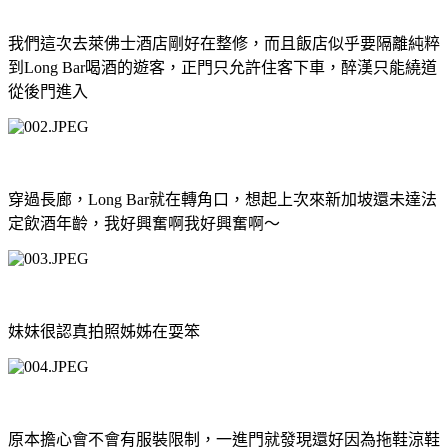
我們這次去萊佛士酒店剛好在整修，而且飯店似乎要隔離純粹
到
Long Bar
喝酒的遊客，正門只允許住客下車，醉漢只能繞道
從後門進入
穿過長廊，
Long Bar
就在轉角口，想起上次來新加坡還未達法
定飲酒年齡，我好興奮啊我好興奮啊～
妹妹很認真拍照姊姊在耍笨
原本擔心會不會有服裝限制，一進門就發現還好因為拖鞋涼鞋