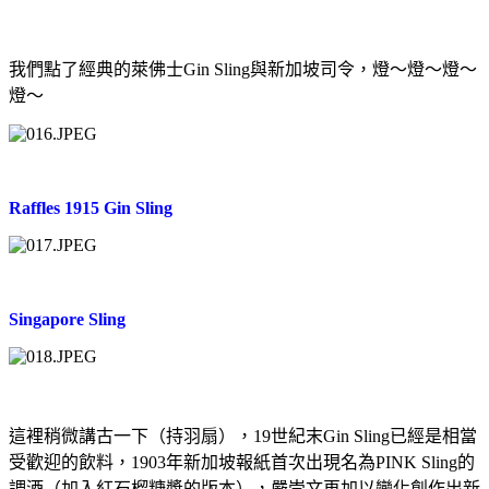
我們點了經典的萊佛士
Gin Sling
與新加坡司令，燈～燈～燈～
燈～
Raffles 1915 Gin Sling
Singapore Sling
這裡稍微講古一下（持羽扇），
19
世紀末
Gin Sling
已經是相當
受歡迎的飲料，
1903
年新加坡報紙首次出現名為
PINK Sling
的
調酒（加入紅石榴糖漿的版本），嚴崇文再加以變化創作出新