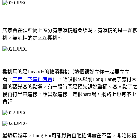
店家會在裝飾物上區分有無酒精避免誤喝，有酒精的是一顆櫻
桃，無酒精的是兩顆櫻桃～
櫻桃用的是
Luxardo
的糖漬櫻桃（這個很好ㄘ你一定要ㄘㄘ
看，
工商一下這裡
有賣
），話說很久以前
Long Bar
為了應付大
量的觀光客的點選，有一段時間是預先調好整桶、客人點了之
後再打出萊這樣，想當然這樣一定很
hard
喝，網路上也有不少
負評
最近這幾年，
Long Bar
可能覺得自砸招牌實在不智，開始恢復