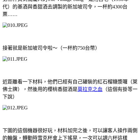
代）的基酒與香甜酒去調製的新加坡司令，一杯約
4300
台
票
……
接著就是新加坡司令啦～（一杯約
750
台幣）
近距離看一下材料，他們已經有自己罐裝的紅石榴糖漿囉（萊
佛士牌），然後用的櫻桃香甜酒是
莫拉克之血
（這個有掛等一
下說）
下圖的這個機器很好玩，材料加完之後，可以讓客人操作兩側
的輪盤，轉動時雪克杯會上下搖晃，一次可以調六杯這樣