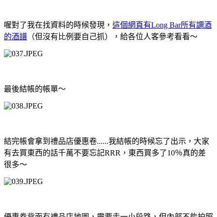
喔對了我在找資料的時候發現，
這個網頁有
Long Bar
所有調酒
的酒譜
（但沒有比例要自己抓），給各位人客參考看看～
最後結帳的帳單～
結完帳會拿到禮品店優惠卷......
我結帳的時候忘了出示，大家
有去買東西的話千萬不要忘記
RRR
，東西買多了
10
％真的差
很多～
優惠卷背面有禮品店地圖，需要走一小段路，但內部不能拍照