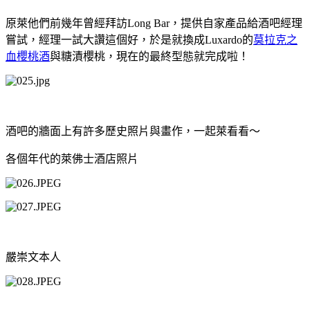
原萊他們前幾年曾經拜訪
Long Bar
，提供自家產品給酒吧經理
嘗試，經理一試大讚這個好，於是就換成
Luxardo
的
莫拉克之
血櫻桃酒
與糖漬櫻桃，現在的最終型態就完成啦！
酒吧的牆面上有許多歷史照片與畫作，一起萊看看～
各個年代的萊佛士酒店照片
嚴崇文本人