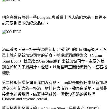
吧台旁邊有陳列一些
Long Bar
與萊佛士酒店的紀念品，這裡不
能買要到樓下的紀念品店～
酒單萊囉～第一杯是在
20
世紀初非常流行的
Gin Sling
調酒，酒
單上說它是新加坡司令的前身，據說調酒師嚴崇文（
Ngiam
Tong Boon
）就是改良
Gin Sling
創作出新加坡司令，主要的差
別在於加入了鳳梨汁、橙酒，以及當時正開始流行的－紅石榴
糖漿
第二杯那個櫻花司令我們沒有點，上面說是慶祝日本與新加坡
建交
50
年紀念的一杯酒，材料包含清酒、蘋果白蘭地、聖傑曼
接骨木花香甜酒、綠夏特勒茲與一個我沒看過的香甜酒
Hibiscus and cayenne cordial
第三杯貴到驚屬人的
The Vintage Sling
，是用古老（
1950
年