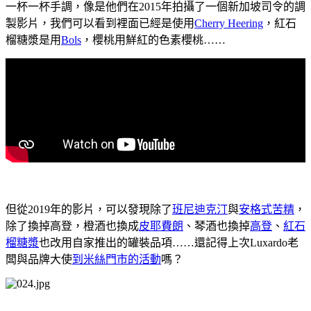
一杯一杯手調，像是他們在
2015
年拍攝了一個新加坡司令的調
製影片，我們可以看到裡面已經是使用
Cherry Heering
，紅石
榴糖漿是用
Bols
，櫻桃用鮮紅的色素櫻桃
……
但從
2019
年的影片，可以發現除了
班尼迪克汀
與
安格式苦精
，
除了換掉高登，橙酒也換成
皮耶費朗
、琴酒也換掉
高登
、
紅石
榴糖漿
也改用自家推出的罐裝品項
……
還記得上次
Luxardo
老
闆與品牌大使
到
米絲
門市的活動
嗎？