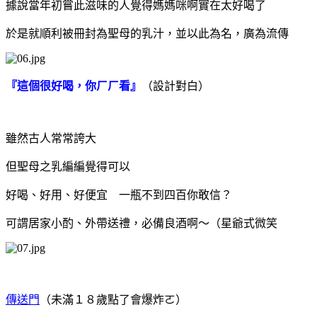
據說當年初嘗此滋味的人覺得媽媽咪啊實在太好喝了
於是就順利被冊封為聖母的乳汁，並以此為名，廣為流傳
『這個很好喝，你ㄏㄏ看』
（設計對白）
雖然古人常常誇大
但聖母之乳編編覺得可以
好喝、好用、好便宜 一瓶不到四百你敢信？
可謂居家小酌、外帶送禮，必備良酒啊～（星爺式微笑
傳送門
（未滿１８歲點了會爆炸ㄛ）