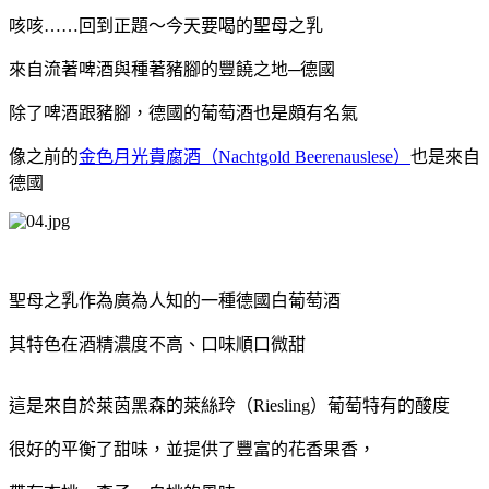
咳咳
……
回到正題～今天要喝的聖母之乳
來自流著啤酒與種著豬腳的豐饒之地─德國
除了啤酒跟豬腳，德國的葡萄酒也是頗有名氣
像之前的
金
色
月光
貴腐酒
（
Nachtgold Beerenauslese
）
也是來自
德國
聖母之乳作為廣為人知的一種德國白葡萄酒
其特色在酒精濃度不高、口味順口微甜
這是來自於萊茵黑森的萊絲玲（
Riesling
）葡萄特有的酸度
很好的平衡了甜味，並提供了豐富的花香果香，