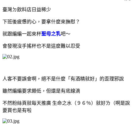
臺灣ㄉ飲料店日益稀少
下班後疲憊的心，要拿什麼來撫慰？
就跟編編一起來杯
聖母之乳
吧～
會發現沒手搖杯也不是這麼難以忍受
人客不要誤會啊，絕不是什麼「有酒精就好」的歪理邪說
雖然編編要求頗低，但還是有底線滴
不然粉絲頁就每天推廣
生命之水（９６％）就好ㄌ（啊是說
要買也是有啦