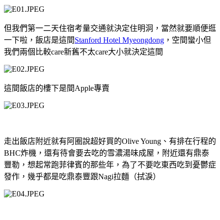
但我們第一二天住宿考量交通就決定住明洞，當然就要順便逛
一下啦，飯店是這間
Stanford Hotel Myeongdong
，空間蠻小但
我們兩個比較
care
新舊不太
care
大小就決定這間
這間飯店的樓下是間
Apple
專賣
走出飯店附近就有阿圈說超好買的
Olive Young
、有排在行程的
BHC
炸機，還有待會要去吃的雪濃湯味成屋，附近還有鼎泰
豐勒，想起常跑菲律賓的那些年，為了不要吃東西吃到憂鬱症
發作，幾乎都是吃鼎泰豐跟
Nagi
拉麵（拭淚）