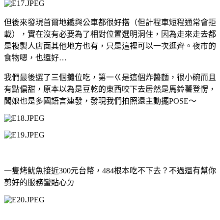
但後來發現首爾地鐵與公車都很好搭（但計程車短程通常會拒
載），實在沒有必要為了相對位置選明洞住，因為走來走去都
是複製人店面其他地方也有，只是這裡可以一次逛齊。夜市的
食物嗯，也還好
…
我們最後選了三個攤位吃，第一ㄍ是這個炸醬麵，很小碗而且
有點偏甜，原本以為是豆乾的東西咬下去居然是馬鈴薯登愣，
闆娘也是多國語言連發，發現我們拍照還主動擺
POSE
～
一隻烤魷魚接近
300
元台幣，
484
根本吃不下去？不過還有幫你
剪好的服務蠻貼心ㄉ