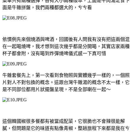
菜單只有兩種選擇，各有大小兩種版本，上面是牛肉湯定食下
面是牛雜拼盤，我們兩種都選大的，ㄘㄘ看
依慣例先來個燒酒與啤酒，回國後有人問我有沒有把這兩個混
在一起喝燒啤，我才想到這次幾乎都是分開喝，其實店家兩種
杯子都會附，沒有喝到炸彈燒啤儀式感一下真可惜
牛雜套餐先上，第一次看到食物照與實體幾乎一樣的，一個照
片對人不對包換的概念。這跟台灣牛雜湯的概念不太一樣，它
是不同部位都用片狀擺盤呈現，不是全部喇在一起～
這個韓國椒很多餐都有被當成配菜，它很脆也不會辣很能解
膩，但問題是它的味道有點像青椒，整趟旅程下來都是我在ㄘ