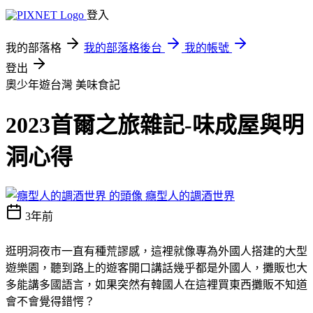
登入
我的部落格
我的部落格後台
我的帳號
登出
奧少年遊台灣
美味食記
2023首爾之旅雜記-味成屋與明
洞心得
癮型人的調酒世界
3年前
逛明洞夜市一直有種荒謬感，這裡就像專為外國人搭建的大型
遊樂園，聽到路上的遊客開口講話幾乎都是外國人，攤販也大
多能講多國語言，如果突然有韓國人在這裡買東西攤販不知道
會不會覺得錯愕？