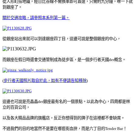
從人形町搭地鐵，經日比谷線不需換車即可直達，只需約九分鐘，咻一下就
到銀座了。
關於交通攻略，請參照本系列第一篇。
從銀座站
出來就可以到達銀座四丁目，這邊可說是整個銀座的中心，
而銀座在假日時還會交通管制成為徒步區，
是一個步行者天國der概念。
(
步行者天國照
片取自於此，如有不便請告知移除
)
這邊也可說是亮晶晶der銀座最有名的一個景點。以此為中心，四周都是林
立的百貨公司，
以及各大精品品牌的旗艦店，反正你想得到的牌子在這裡都不會缺席。
不過我們的目的地當然不是要在哪逛街血拚，而
是六丁目的Tender Bar
！