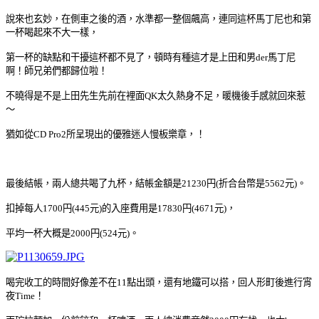
說來也玄妙，在側車之後的酒，水準都一整個飆高，連同這杯馬丁尼也和第
一杯喝起來不大一樣，
第一杯的缺點和干擾這杯都不見了，頓時有種這才是上田和男der馬丁尼
啊
！
師兄弟們都歸位啦
！
不曉得是不是上田先生先前在裡面QK太久熱身不足，暖機後手感就回來惹
～
猶如從CD Pro2所
呈現出的優雅迷人慢板樂章，
！
最後結帳，兩人總共喝了九杯，結帳金額是21230円(折合台幣是5562元)。
扣掉每人1700
円(445元)的入座費用是
17830
円(4671元)，
平均一杯大概是2000
円
(524元)。
喝完收工的時間好像差不在11點出頭，還有地鐵可以搭，回人形町後進行宵
夜Time
！