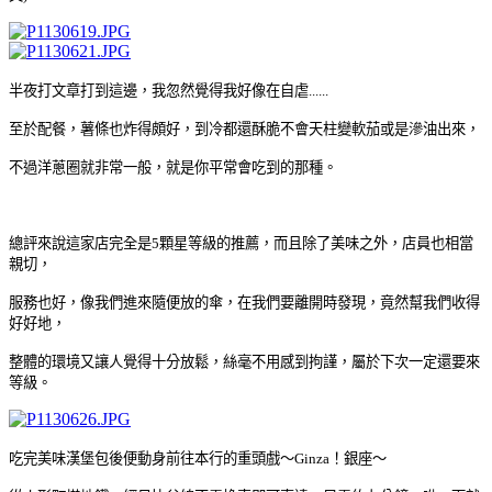
半夜打文章打到這邊，我忽然覺得我好像在自虐......
至於配餐，薯條也炸得頗好，到冷都還酥脆不會天柱變軟茄或是滲油出來，
不過洋蔥圈就非常一般，就是你平常會吃到的那種。
總評來說這家店完全是5顆星等級的推薦，而且除了美味之外，
店員也相當
親切，
服務也好，像我們進來隨便放的傘，在我們要離開時發現，竟然幫我們收得
好好地，
整體的環境又讓人覺得十分放鬆，
絲毫不用感到拘謹，屬於下次一定還要來
等級。
吃完美味漢堡包後便動身前往本行的重頭戲
～Ginza
！銀座
～