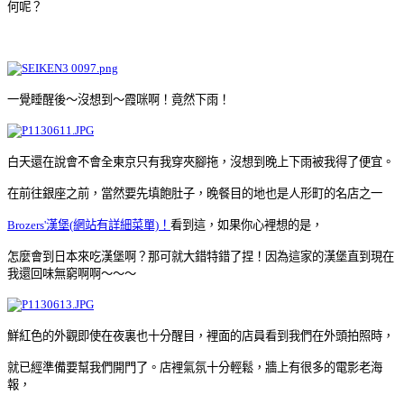
何呢？
一覺睡醒後
～
沒想到
～
霞咪啊！竟然下雨！
白天還在說會不會全東京只有我穿夾腳拖，沒想到晚上下雨被我得了便宜。
在前往銀座之前，當然要先填飽肚子，晚餐目的地也是人形町的名店之一
Brozers'漢堡(網站有詳細菜單)
！
看到這，如果你心裡想的是，
怎麼會到日本來吃漢堡啊？那可
就大錯特錯了捏！
因為這家的漢堡直到現在
我還回味無窮啊啊
～
～
～
鮮紅色的外觀即使在夜裏也十分醒目，裡面的店員看到我們在外頭拍照時，
就已經準備要幫我們開門了
。
店裡氣氛十分輕鬆，牆上有很多的電影老海
報，