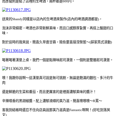
而彥龍則是點了店裡的生啤酒，
兩杯都是600
円
。
送來的Shandy同樣是以店內的生啤酒來製作(店內的啤酒調酒都是)，
泡沫非常綿密，
啤酒也非常新鮮美味，而且口感醇厚紮實，再搭上酸甜的口
味，
對於這時的我來說，簡直久旱逢甘霖，險些要直接涅槃惹
～(薛家燕式滾動)
喝著喝著漢堡上桌，我們一個是點辣味起司漢堡，一個則是雙層起司漢堡。
噢！我跟你說啊～這漢堡真可說是無可挑剔，無論是飽滿的麵包、多汁的牛
肉
還是鮮脆的生菜和番茄，而且更厲害的是裡面濃郁美味的醬汁
！
辛辣噴香的黑胡椒醬，
配上濃郁滑順的美乃滋，簡直噢噢噢
～R罵
～
害我到結帳時還忍不住向店員說那美乃滋真是Fantastic啊啊
！(好吃到落英
文)