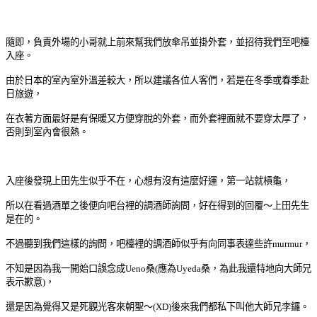
隨即，負責外場的小哥就上前來幫我們放傘吊並掛外套，並招待我們至
吧檯
入座。
由於日本的室內室外溫差較大，所以建議各位人客們，若是在冬季或春季赴
日旅遊，
在衣著方面最好是有保暖又方便穿脫的外套，而外套裡面就不要穿太厚了，
否則到室內會很熱。
入座後發現上田先生似乎不在，心想有沒有這麼好運，第一站就槓龜，
所以在看過酒單之後便向吧台裡的調酒師詢問，好在
得到的回覆
～
上田先生
是在的。
不過聽到我們這樣的詢問，吧檯裡的調酒師似乎有向同事表達些許murmur，
不知是因為我一開始口誤念成
Ueno桑(應為
Uyeda桑，為此我還特地向大師兄
表示歉意)
，
還是因為覺得
又是死觀光客來朝聖
～(XD)
後來我們都私下叫他大師兄
李鑼。