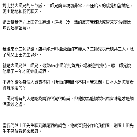
對比於大師兄的ㄎㄅ感，二師兄簡直親切非常，不僅給人的感覺相當誠懇，
更主動地和我們聊天，
還會幫我們向上田先生翻譯。這樣一冷一熱的反差我都快感冒惹呀(後藤比
喻式吐槽語氣)。
我後來問二師兄說，店裡能進吧檯調酒的有幾人？
二師兄表示總共三人，
除
了
師父上田先生以外，
就是大師兄與二師兄，
最菜der小師弟則負責外場和迎賓接待。
聽二師兄說
他學了
三年才開始能調酒，
不過他說
依
每個人資質不同，所需的時間也不同。
我又問，
日本人是怎麼看
待雞尾酒的
？
二師兄說
有的人是認為調酒很潮很時尚，但他認為能調製出厲害味道才是調
酒奧妙之處。
當我們與上田先生聊到雞尾酒的調色，他就直接操作給我們看，別看
上田先
生不笑時看起來嚴肅，