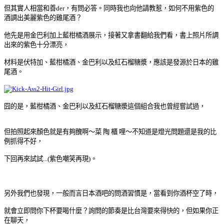
但其實人相當和善der，有問必答。同時我
也向他請教惹，如何不用紫色的
酒調出美麗紫色的雞尾酒
？
他先是用金巴利加上藍柑橘酒展示，接著又拿書翻給我們看，書上照片所調
出來的紫色十分漂亮，
材料是伏特加、
藍柑橘酒
、
金巴利以及
紅石榴糖漿，
應該是發源於日本的雞
尾酒。
囧的是，
藍柑橘酒
、
金巴利以及
紅石榴糖漿這個組合我也曾經嘗試過，
但拍照起來顏色就是有夠醜啊
～菜 陶 櫃 哩
～不知道是燈光問題還是我的比
例抓得不好，
下回再來試試...(紫色嘲笑再現)。
另外我們也發現，一般而言日本酒吧的問酒習慣是，當看到你酒杯空了時，
就會立即問你下杯要喝什麼
？
詢問的節奏
是比台灣要來得快的，
但如果你正
在聊天，