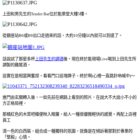
上田和男先生的Tender Bar位於能樂堂大樓5樓。
從銀座站
B6或
B9出口走過來的話，大約10分鐘以內就可以到達了。
話說試了那麼多杯
上田先生的調酒
後，現在終於能現場Live喝到上田先生所
調製的雞尾酒，
這實在是相當興奮捏。看看
門口這塊牌子，終於啊(心裡一直跳針吶喊中)
～
進門由玄關轉入後
，一如先前在網路上看到的照片，在說大
不大說小不小的
方正格局裡，
那橘紅色的木質吧檯便映入眼簾
，給人一種很優雅輕快的感覺。
再配上店裡
員工
清一色的白西裝，組合成一種獨特的氛圍，就像是在傾訴著那
對於專業的
「
堅毅」心情。