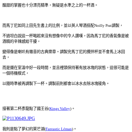
酸甜的掌握也十分漂亮精準，無疑是水準之上的一杯酒。
而馬丁尼如同上田先生書上的比例，並以英人琴酒搭配Noilly Prat調製，
不過坦白說這一杯喝起來沒有想像中的令人讚嘆，因為馬丁尼的香氣像是被
酒精的
辛辣感給干擾，
變得像是喇叭有雜音的古典樂章。調製完馬丁尼的
攪拌杯並不會馬上冰回
去，
而是擺在室溫中好一段時間，
並且裡頭保持著有放冰塊的狀態，
這很可能是
一個待機模式，
以隨時準被再調製下一杯。調製前則都會以冰水去除冰塊稜角。
接著第二杯
彥龍點了國王谷(
Kings Valley
)。
我則是點了夢幻的萊芒湖(
Fantastic Léman
)
。