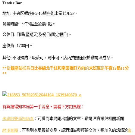
Tender Bar
地址: 中央区銀座6-5-15銀座能楽堂ビル5F。
營業時間: 下午5點至凌晨1點。
公休日
:
日曜(星期天)及祝日(國定假日)。
座位費: 1700
円。
其他: 不可預約，
吸菸可，刷卡可，
店內拍照僅限於雞尾酒成品。
**
從
銀座站
搭乘
日比谷線北千住和南栗橋町方向
的
末班車
是
午夜12點11分
**
有興趣得知本局第一手消息，請看下方跑馬燈：
米絲阿樂局粉絲頁
：可看到本局剛出爐的文章、雞尾酒資訊與相關新聞
醉漢軍團
：可看到本局最新商品、調酒知識與經驗交流，想加入的話請洽
富