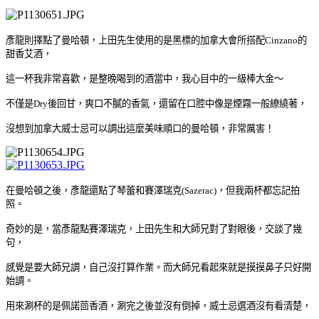
彥龍則擇點了曼哈頓，上田先生使用的是黑標的加拿大會所搭配Cinzano的
甜香艾酒，
這一杯我非常喜歡，是整晚喝到的酒當中，我心目中的一級棒大金
～
不僅是Dry後回甘，爽口不膩的
香氣
，還留在口腔中像是煙霧一般繚繞著，
沒想到
加拿大威士忌可以調出這麼美味順口的曼哈頓，非常厲害
！
在曼哈頓之後，彥龍還點了琴蕾和賽澤瑞克(Sazerac)，但我兩杯都忘記拍
照。
奇妙的是，當彥龍點
賽澤瑞克，
上田先生和大師兄對了對眼後，交談了幾
句，
感覺是要大師兄調，自己沒打算作業。而大師兄看起來就是摸摸鼻子只好開
始調。
用來涮杯的是佩諾茴香酒，涮完之後並沒有倒掉，威士忌選酒沒有看清楚，