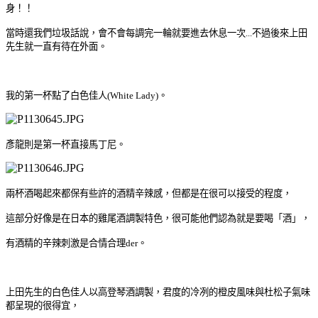
身
！
！
當時還
我們垃圾話說，
會不會每調完一輪就要進去休息一次...
不過後來上田
先生就一直有待在外面。
我的第一杯點了白色佳人(White Lady)。
彥龍則是第一杯直接馬丁尼。
兩杯酒喝起來都保有些許的酒精辛辣感，但都是在很可以接受的程度，
這部分好像是在日本的雞尾酒調製特色，很可能他們認為就是要喝「酒」，
有酒
精的辛辣刺激是合情合理der。
上田先生的白色佳人以高登琴酒調製，君度的冷冽的橙皮風味與杜松子氣味
都呈現的很得宜
，