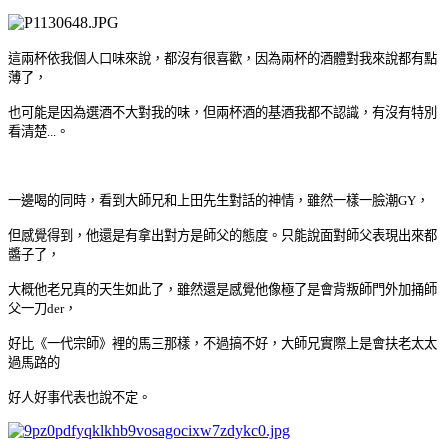
這兩杯依我個人口味來說，都沒有很喜歡，因為兩杯的酒體對我來說都有點
薄了，
也可能是因為選酒不大對我的味，但兩杯酒的基酒我都不認識，有沒有特別
看清楚...。
一邊喝的同時，看到大師兄和上田先生對話的神情，雖然一樣一臉潮GY，
但感覺得到，
他還是有拿出對方是師父的態度。
只能說面對師父表現出來都
醬子了，
大概他老兄真的天生如此了，雖然還是
感覺他像極了是會背叛師門外加捅師
父一刀der，
好比《一代宗師》裡的馬三那樣，
不過搞不好，大師兄實際上是會扶老太太
過馬路
的
好人好事代表也說不定。