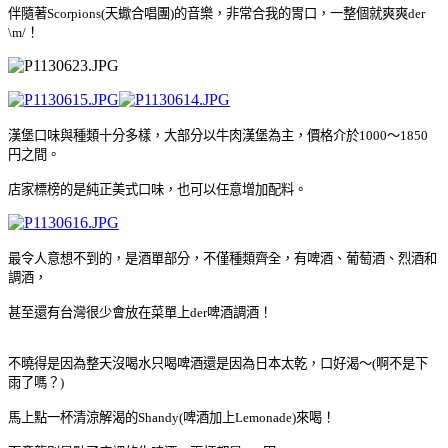
伴隨著Scorpions(天蠍合唱團)的音樂，
非常合我的胃口，
一整個就爽爽der
\m/
！
漢堡口味與種類十分多樣，大部分以牛肉漢堡為主，價格介於1000～1850
円之間。
店家標榜的是純正美式口味，也可以任意增加配料。
最令人意想不到的，是酒單部分，不僅種類齊全，有啤酒、葡萄酒
、
烈酒和
調酒，
甚至還有台灣很少會放在菜單上der啤酒調酒
！
不曉得是因為整天沒喝水只喝啤酒還是因為日本太乾，口好渴
～(啊不是下
雨了嗎？)
馬上點一杯清涼解渴的Shandy(啤酒加上Lemonade)來喝
！