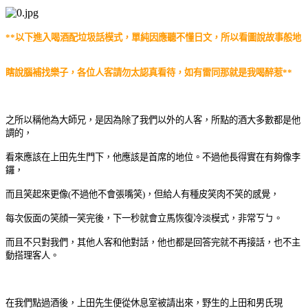
**以下進入喝酒配垃圾話模式，單純因應聽不懂日文，所以看圖說故事般地
瞎說腦補找樂子，
各位人客請勿太認真看待，如有雷同那就是我喝醉惹**
之所以稱他為大師兄，是因為除了我們以外的人客，所點的酒大多數
都是他
調的，
看來應該在上田先生門下，他應該是首席的地位。
不過他長得實在有夠像李
鑼，
而且笑起來更像(不過他不會張嘴笑)，但
給人有種皮笑肉不笑的感覺，
每次仮面の笑顔一笑完後，
下一秒就會立馬恢復冷淡模式，非常ㄎㄅ。
而且不只對我們，其他人客和他對話，
他也都是回答完就不再接話，也不主
動搭理客人。
在我們點過酒後，上田先生便從休息室被請出來，野生的上田和男氏現