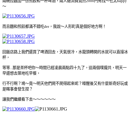
兩碗拉麵加一份煎餃和一杯啤酒，兩人總消費竟然2000
円
有找
～也太happy
～
而且麵和煎餃都滿不錯吃der，我說
～人形町真是個好地方啊
！
回飯店路上我們還買了啤酒回去，天氣很冷，水龍頭轉開的水就可以
直接冰
杯
，
等等...那是茶杯吧你
～時間已經凌晨兩點四十九了，這兩個噗攏共，明天一
早還想去築地吃早餐，
行不行啊？鳩
～竟
～明天他們爬不爬得起來呢
？睡醒後又有什麼新奇好玩或
是瞎事會發生捏
？
讓我們繼續看下去
～
～
～
～
～
～