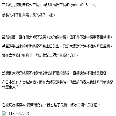
苦精則是使用安格式苦精，而非裴喬氏苦精(
Peychaud's Bitters
)，
盛裝的杯子則與馬丁尼的杯子一樣。
雖然前面一直在開大師兄玩笑，說他像李鑼，但不得不說
李鑼手藝相當棒，
甚至
調製出來的
水準絲毫不輸上田先生。只是大家對於這杯酒的奇怪反應，
實在太令我們好奇了，於是就請二師兄幫我們詢問。
沒想到大師兄絲毫不掩飾他對於這杯酒的鄙視，
直接說這杯酒就是很怪，
在日本沒有人會點這個，
而在大師兄調製時，他面前的客人也好奇問他這是
什麼東東
？
在被認為怪怪der
賽澤瑞克後，我也點了最後一杯收工酒
～
馬丁尼。