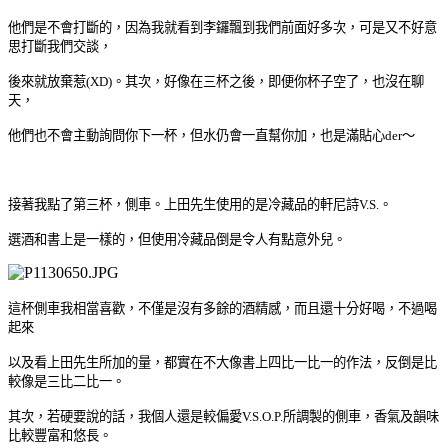
他們是不會打斷的，
因為我就看到李鑼飄到我們前面好多次，
可是又不好意
思打斷我們交談，
後來就放棄惹
(XD)
。其次，
好像在三杯之後，即便你杯子空了，
也沒在聊
天，
他們也不會主動詢問你下一杯，但水仍會一直幫你加，也是滿貼心der
～
接著我點了第三杯，側車。上田先生使用的是冷藏品的軒尼詩V.S.。
選酒和書上是一樣的，但使用冷藏品倒是令人有點意外兒。
這杯側車我相當喜歡，不僅是沒有多餘的酒精感，而且還十分
好喝，
不過喝
起來
以及看上田先生所加的量，
都實在不大像書上四比一比一的作法，反倒是比
較像是三比二比一。
其次，若硬要說的話，
我個人還是較偏愛V.S.O.P.所調製的側車，香氣及韻味
比較豐富和悠長。