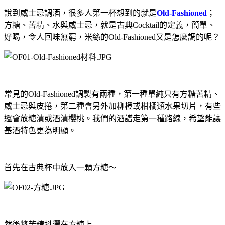
說到威士忌調酒，很多人第一杯想到的就是
Old-Fashioned
；
方糖、苦精、水與威士忌，就是古典
Cocktail
的定義，簡單、
好喝，令人回味無窮，米絲的
Old-Fashioned
又是怎麼調的呢？
常見的
Old-Fashioned
調製有兩種，第一種單純只有方糖苦精、
威士忌與皮捲，第二種會另外加柳橙或柑橘類水果切片，有些
還會放糖漬或酒漬櫻桃。我們的酒譜走第一種路線，希望能讓
基酒特色更為明顯。
首先在古典杯中放入一顆方糖～
然後將苦精抖灑在方糖上