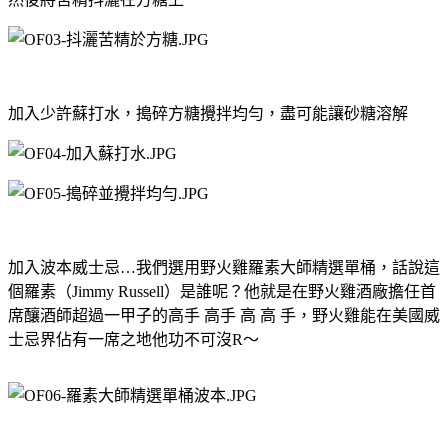
加入少許蘇打水，搗碎方糖攪拌均勻，盡可能讓砂糖溶解
加入波本威士忌
…
我們選用野火雞羅素大師精選單桶，話說這
個羅素（
Jimmy Russell
）是誰呢？他就是在野火雞酒廠擔任首
席釀酒師超過一甲子的高手
高手
高
高
手，野火雞能在美國威
士忌界佔有一席之地他功不可沒
R
～